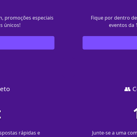
m, promoções especiais
Fique por dentro d
s únicos!
eventos da 
reto
👥 
t
espostas rápidas e
Junte-se a uma com