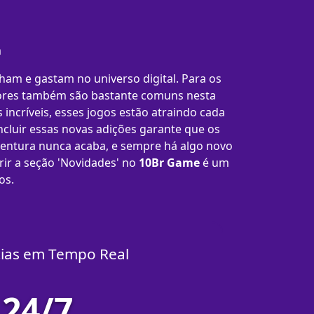
m
m e gastam no universo digital. Para os
adores também são bastante comuns nesta
ncríveis, esses jogos estão atraindo cada
ncluir essas novas adições garante que os
entura nunca acaba, e sempre há algo novo
rir a seção 'Novidades' no
10Br Game
é um
os.
cias em Tempo Real
24/7