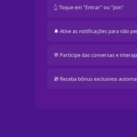
👆 Toque em "Entrar" ou "Join"
🔔 Ative as notificações para não p
💬 Participe das conversas e interaj
🎁 Receba bônus exclusivos autom