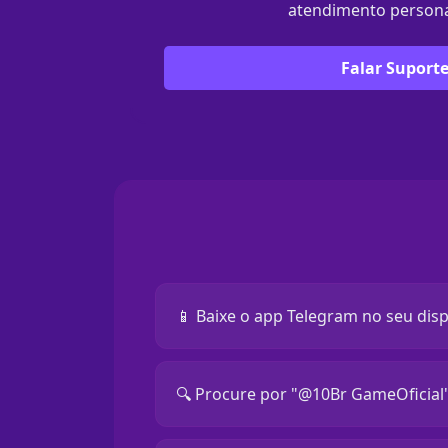
atendimento persona
Falar Suport
📱 Baixe o app Telegram no seu disp
🔍 Procure por "@10Br GameOficial