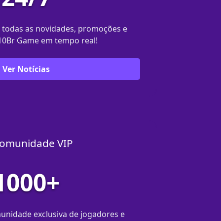
e todas as novidades, promoções e
10Br Game em tempo real!
Ver Notícias
Comunidade VIP
1000+
unidade exclusiva de jogadores e