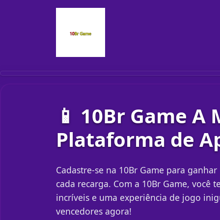
📱 10Br Game A 
Plataforma de A
Cadastre-se na 10Br Game para ganhar
cada recarga. Com a 10Br Game, você 
incríveis e uma experiência de jogo inig
vencedores agora!