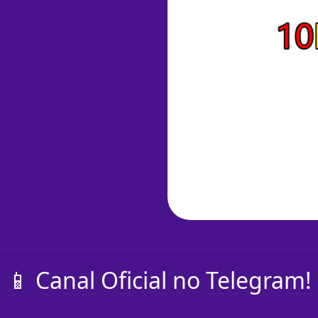
📱 Canal Oficial no Telegram!