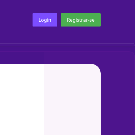
Login
Registrar-se