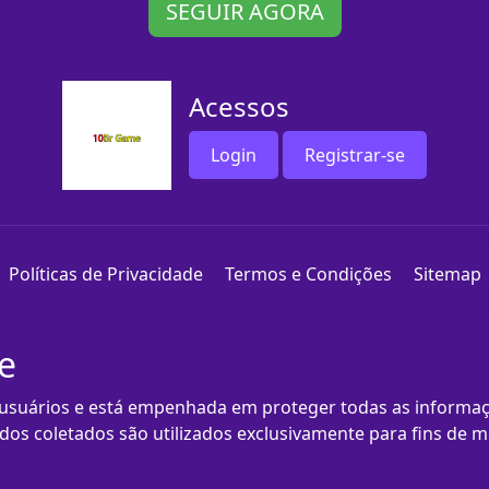
SEGUIR AGORA
Acessos
Login
Registrar-se
Políticas de Privacidade
Termos e Condições
Sitemap
de
s usuários e está empenhada em proteger todas as informaç
os coletados são utilizados exclusivamente para fins de m