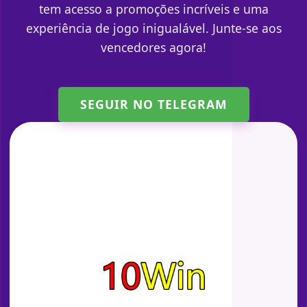
tem acesso a promoções incríveis e uma
experiência de jogo inigualável. Junte-se aos
vencedores agora!
SEGUIR NO TELEGRAM