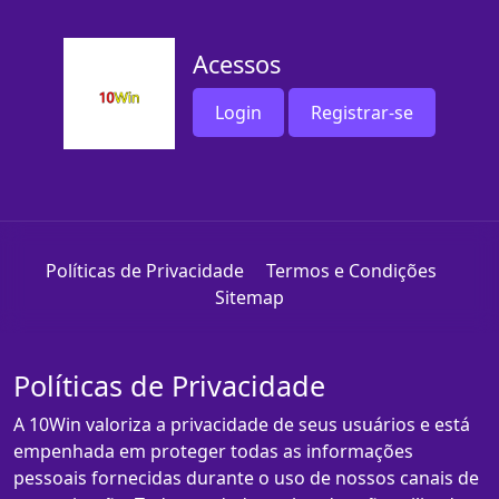
Acessos
Login
Registrar-se
Políticas de Privacidade
Termos e Condições
Sitemap
Políticas de Privacidade
A 10Win valoriza a privacidade de seus usuários e está
empenhada em proteger todas as informações
pessoais fornecidas durante o uso de nossos canais de