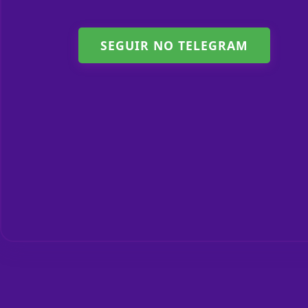
SEGUIR NO TELEGRAM