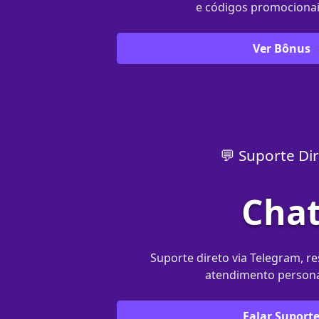
e códigos promocionai
Ver Bônus
💬 Suporte Di
Cha
Suporte direto via Telegram, r
atendimento persona
Falar Suport