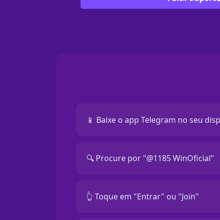
📱 Baixe o app Telegram no seu disp
🔍 Procure por "@1185 WinOficial"
👆 Toque em "Entrar" ou "Join"