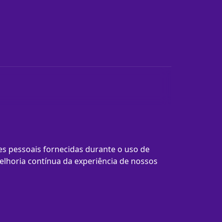
es pessoais fornecidas durante o uso de
elhoria contínua da experiência de nossos