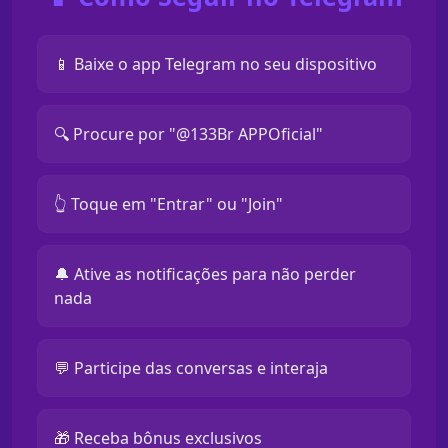
📱 Baixe o app Telegram no seu dispositivo
🔍 Procure por "@133Br APPOficial"
👆 Toque em "Entrar" ou "Join"
🔔 Ative as notificações para não perder
nada
💬 Participe das conversas e interaja
🎁 Receba bônus exclusivos