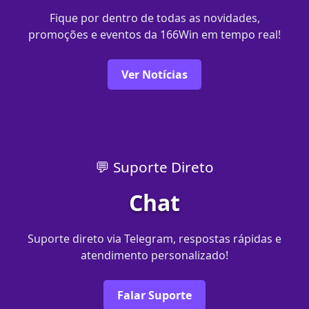
Fique por dentro de todas as novidades,
promoções e eventos da 166Win em tempo real!
Ver Notícias
💬 Suporte Direto
Chat
Suporte direto via Telegram, respostas rápidas e
atendimento personalizado!
Falar Suporte