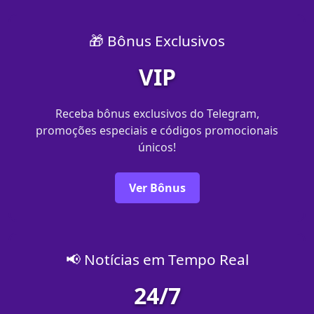
🎁 Bônus Exclusivos
VIP
Receba bônus exclusivos do Telegram,
promoções especiais e códigos promocionais
únicos!
Ver Bônus
📢 Notícias em Tempo Real
24/7