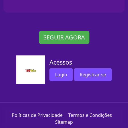
SEGUIR AGORA
Acessos
Login
Registrar-se
Políticas de Privacidade
Termos e Condições
Sitemap