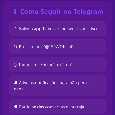
📱 Como Seguir no Telegram
📱 Baixe o app Telegram no seu dispositivo
🔍 Procure por "@199WOficial"
👆 Toque em "Entrar" ou "Join"
🔔 Ative as notificações para não perder
nada
💬 Participe das conversas e interaja