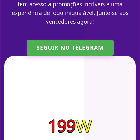
tem acesso a promoções incríveis e uma
experiência de jogo inigualável. Junte-se aos
vencedores agora!
SEGUIR NO TELEGRAM