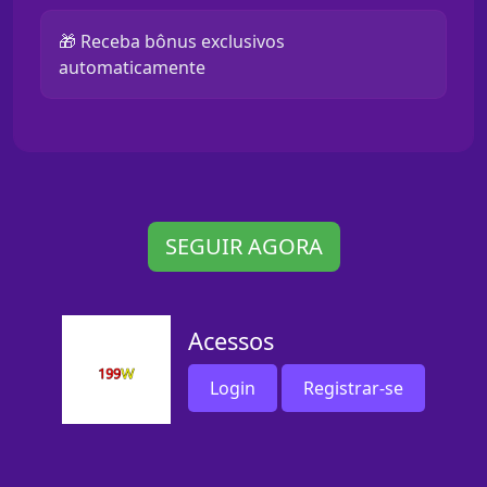
🎁 Receba bônus exclusivos
automaticamente
SEGUIR AGORA
Acessos
Login
Registrar-se