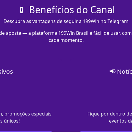
📱 Benefícios do Canal
Descubra as vantagens de seguir a 199Win no Telegram
e aposta — a plataforma 199Win Brasil é fácil de usar, com 
cada momento.
sivos
📢 Notí
m, promoções especiais
Fique por dentro d
s únicos!
eventos d