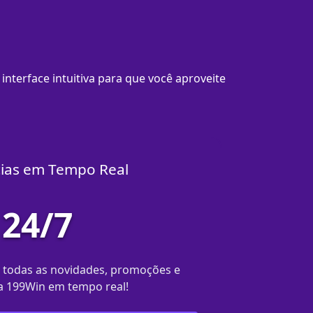
interface intuitiva para que você aproveite
cias em Tempo Real
24/7
e todas as novidades, promoções e
a 199Win em tempo real!