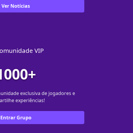
Ver Notícias
Comunidade VIP
1000+
unidade exclusiva de jogadores e
rtilhe experiências!
Entrar Grupo