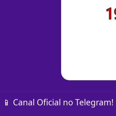
📱 Canal Oficial no Telegram!