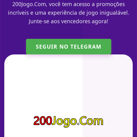
200Jogo.Com, você tem acesso a promoções
incríveis e uma experiência de jogo inigualável.
Junte-se aos vencedores agora!
SEGUIR NO TELEGRAM