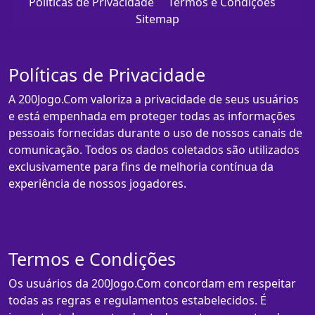
Políticas de Privacidade
Termos e Condições
Sitemap
Políticas de Privacidade
A 200Jogo.Com valoriza a privacidade de seus usuários
e está empenhada em proteger todas as informações
pessoais fornecidas durante o uso de nossos canais de
comunicação. Todos os dados coletados são utilizados
exclusivamente para fins de melhoria contínua da
experiência de nossos jogadores.
Termos e Condições
Os usuários da 200Jogo.Com concordam em respeitar
todas as regras e regulamentos estabelecidos. É