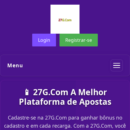
Login
Registrar-se
Menu
📱 27G.Com A Melhor
Plataforma de Apostas
Cadastre-se na 27G.Com para ganhar bônus no
cadastro e em cada recarga. Com a 27G.Com, você