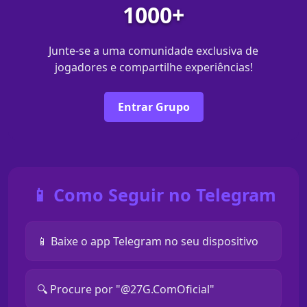
1000+
Junte-se a uma comunidade exclusiva de
jogadores e compartilhe experiências!
Entrar Grupo
📱 Como Seguir no Telegram
📱 Baixe o app Telegram no seu dispositivo
🔍 Procure por "@27G.ComOficial"