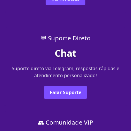
💬 Suporte Direto
Chat
Suporte direto via Telegram, respostas rápidas e
atendimento personalizado!
Falar Suporte
👥 Comunidade VIP