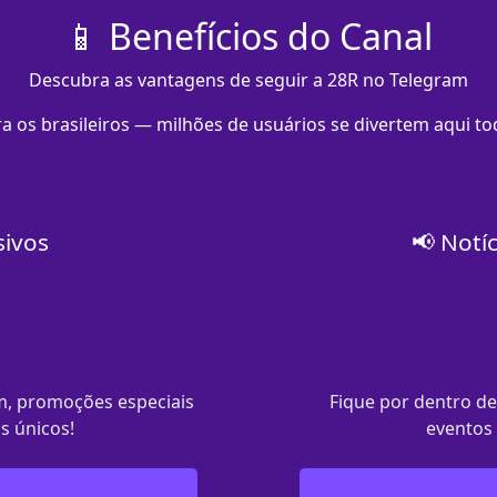
📱 Benefícios do Canal
Descubra as vantagens de seguir a 28R no Telegram
a os brasileiros — milhões de usuários se divertem aqui tod
sivos
📢 Notí
m, promoções especiais
Fique por dentro d
s únicos!
eventos