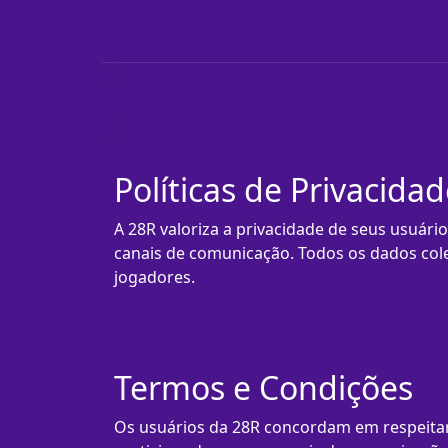
Políticas de Privacida
A 28R valoriza a privacidade de seus usuár
canais de comunicação. Todos os dados cole
jogadores.
Termos e Condições
Os usuários da 28R concordam em respeitar 