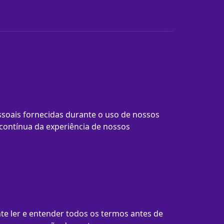
ssoais fornecidas durante o uso de nossos
 contínua da experiência de nossos
te ler e entender todos os termos antes de