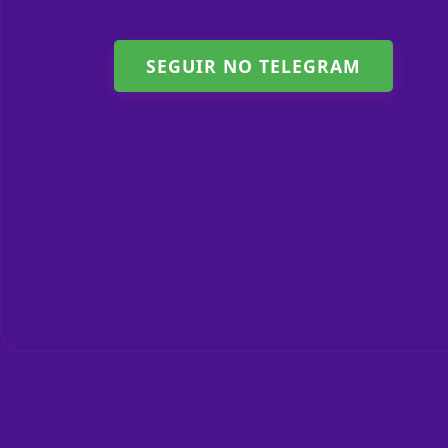
SEGUIR NO TELEGRAM