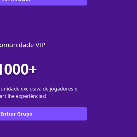
Comunidade VIP
1000+
unidade exclusiva de jogadores e
rtilhe experiências!
Entrar Grupo