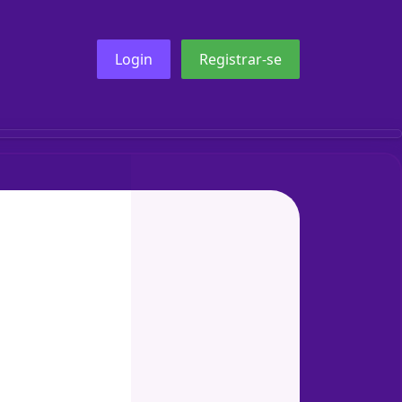
Login
Registrar-se