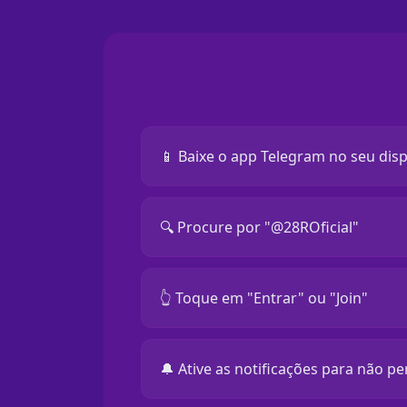
📱 Baixe o app Telegram no seu disp
🔍 Procure por "@28ROficial"
👆 Toque em "Entrar" ou "Join"
🔔 Ative as notificações para não p