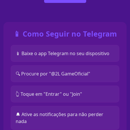
📱 Como Seguir no Telegram
📱 Baixe o app Telegram no seu dispositivo
🔍 Procure por "@2L GameOficial"
👆 Toque em "Entrar" ou "Join"
🔔 Ative as notificações para não perder
nada