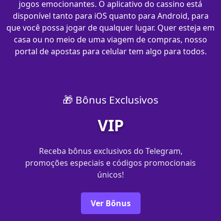
jogos emocionantes. O aplicativo do cassino está
disponível tanto para iOS quanto para Android, para
que você possa jogar de qualquer lugar. Quer esteja em
casa ou no meio de uma viagem de compras, nosso
portal de apostas para celular tem algo para todos.
🎁 Bônus Exclusivos
VIP
Receba bônus exclusivos do Telegram,
promoções especiais e códigos promocionais
únicos!
Ver Bônus