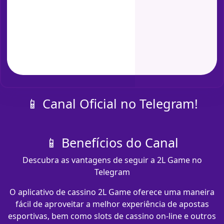
📱 Canal Oficial no Telegram!
📱 Benefícios do Canal
Descubra as vantagens de seguir a 2L Game no
Telegram
O aplicativo de cassino 2L Game oferece uma maneira
fácil de aproveitar a melhor experiência de apostas
esportivas, bem como slots de cassino on-line e outros