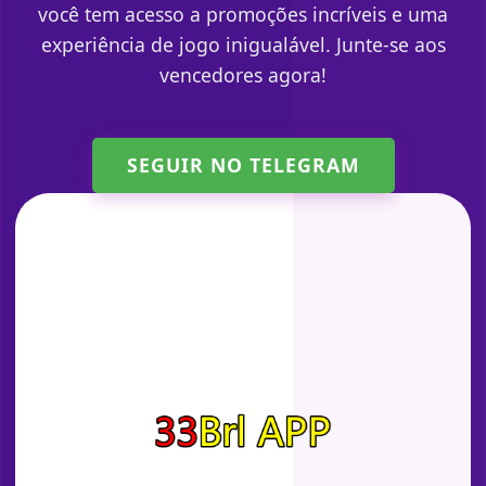
você tem acesso a promoções incríveis e uma
experiência de jogo inigualável. Junte-se aos
vencedores agora!
SEGUIR NO TELEGRAM