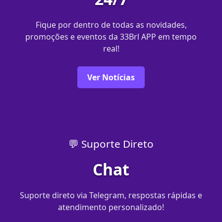
Fique por dentro de todas as novidades,
promoções e eventos da 33Brl APP em tempo
real!
Ver Notícias
💬 Suporte Direto
Chat
Suporte direto via Telegram, respostas rápidas e
atendimento personalizado!