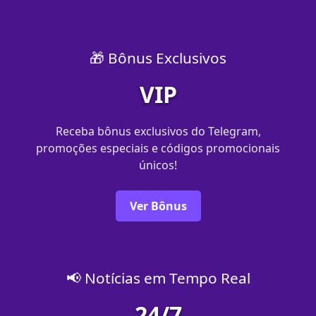
🎁 Bônus Exclusivos
VIP
Receba bônus exclusivos do Telegram,
promoções especiais e códigos promocionais
únicos!
Ver Bônus
📢 Notícias em Tempo Real
24/7