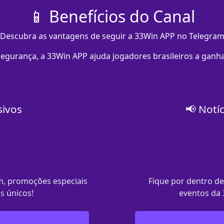
📱 Benefícios do Canal
Descubra as vantagens de seguir a 33Win APP no Telegra
gurança, a 33Win APP ajuda jogadores brasileiros a ganhar
sivos
📢 Notí
m, promoções especiais
Fique por dentro d
s únicos!
eventos da 