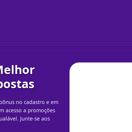
Melhor
postas
bônus no cadastro e em
em acesso a promoções
ualável. Junte-se aos