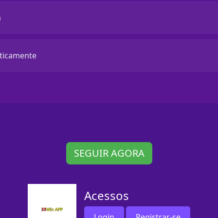
a
aticamente
SEGUIR AGORA
Acessos
Login
Registrar-se