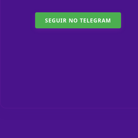
SEGUIR NO TELEGRAM