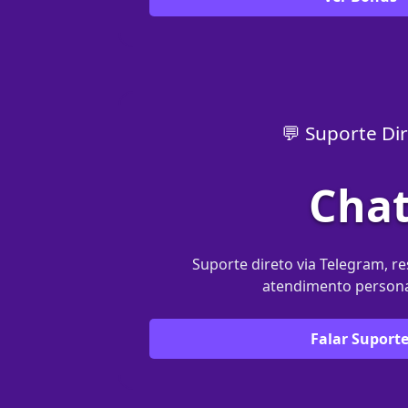
💬 Suporte Di
Cha
Suporte direto via Telegram, r
atendimento persona
Falar Suport