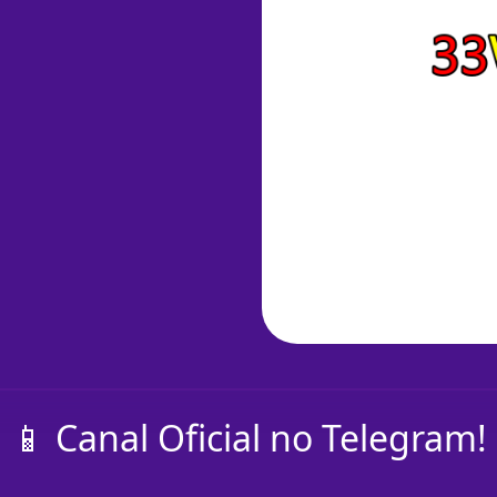
📱 Canal Oficial no Telegram!