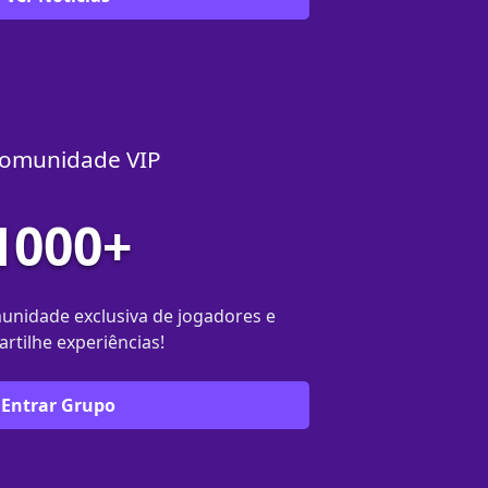
Comunidade VIP
1000+
unidade exclusiva de jogadores e
rtilhe experiências!
Entrar Grupo