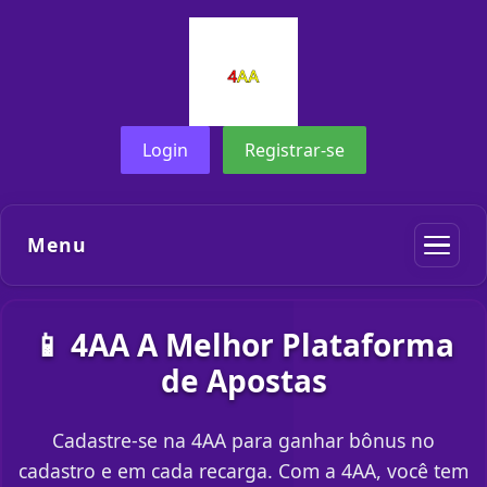
Login
Registrar-se
Menu
📱 4AA A Melhor Plataforma
de Apostas
Cadastre-se na 4AA para ganhar bônus no
cadastro e em cada recarga. Com a 4AA, você tem