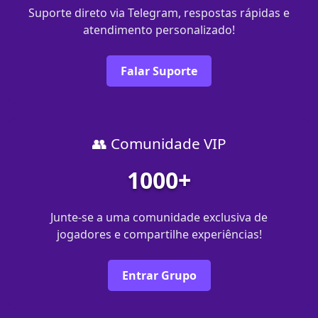
Suporte direto via Telegram, respostas rápidas e
atendimento personalizado!
Falar Suporte
👥 Comunidade VIP
1000+
Junte-se a uma comunidade exclusiva de
jogadores e compartilhe experiências!
Entrar Grupo