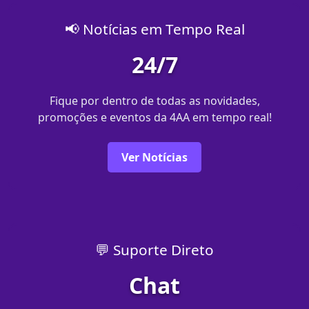
📢 Notícias em Tempo Real
24/7
Fique por dentro de todas as novidades,
promoções e eventos da 4AA em tempo real!
Ver Notícias
💬 Suporte Direto
Chat