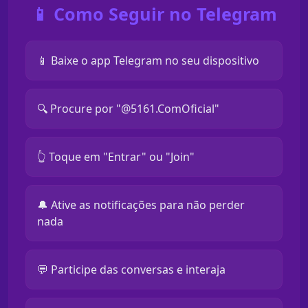
📱 Como Seguir no Telegram
📱 Baixe o app Telegram no seu dispositivo
🔍 Procure por "@5161.ComOficial"
👆 Toque em "Entrar" ou "Join"
🔔 Ative as notificações para não perder
nada
💬 Participe das conversas e interaja