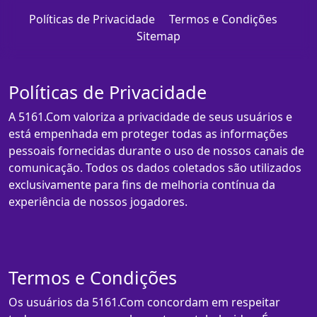
Políticas de Privacidade
Termos e Condições
Sitemap
Políticas de Privacidade
A 5161.Com valoriza a privacidade de seus usuários e
está empenhada em proteger todas as informações
pessoais fornecidas durante o uso de nossos canais de
comunicação. Todos os dados coletados são utilizados
exclusivamente para fins de melhoria contínua da
experiência de nossos jogadores.
Termos e Condições
Os usuários da 5161.Com concordam em respeitar