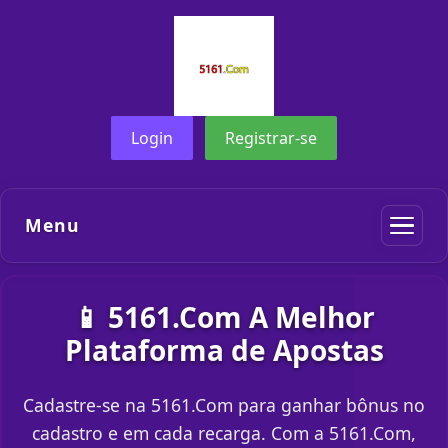
Login
Registrar-se
Menu
📱 5161.Com A Melhor
Plataforma de Apostas
Cadastre-se na 5161.Com para ganhar bônus no
cadastro e em cada recarga. Com a 5161.Com,