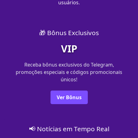
usuários.
🎁 Bônus Exclusivos
VIP
Receba bônus exclusivos do Telegram,
promoções especiais e códigos promocionais
únicos!
Ver Bônus
📢 Notícias em Tempo Real