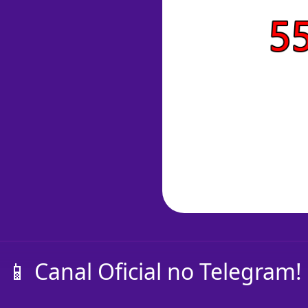
📱 Canal Oficial no Telegram!