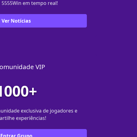
 5555Win em tempo real!
Ver Notícias
Comunidade VIP
1000+
unidade exclusiva de jogadores e
rtilhe experiências!
Entrar Grupo