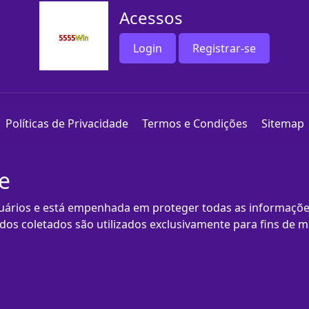
Acessos
Login
Registrar-se
Políticas de Privacidade
Termos e Condições
Sitemap
de
suários e está empenhada em proteger todas as informaçõe
os coletados são utilizados exclusivamente para fins de m