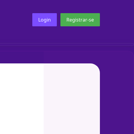
Login
Registrar-se