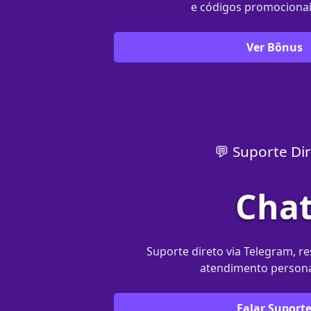
e códigos promocionai
Ver Bônus
💬 Suporte Di
Cha
Suporte direto via Telegram, r
atendimento persona
Falar Suport