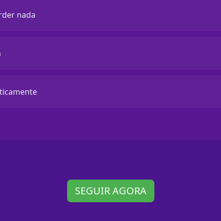
erder nada
a
aticamente
SEGUIR AGORA