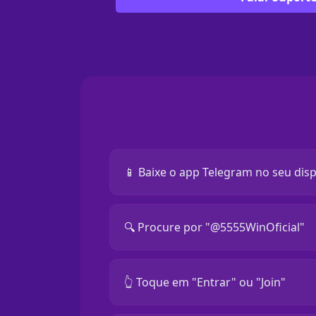
📱 Baixe o app Telegram no seu disp
🔍 Procure por "@5555WinOficial"
👆 Toque em "Entrar" ou "Join"