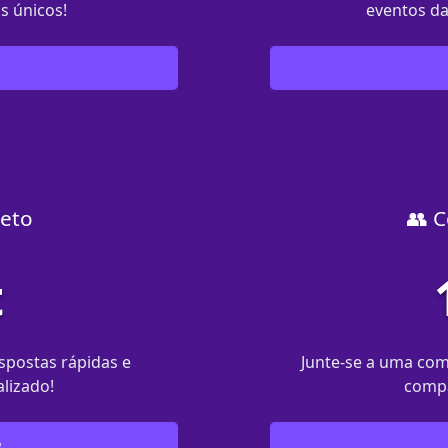
s únicos!
eventos da
reto
👥 
t
espostas rápidas e
Junte-se a uma com
lizado!
compa
e