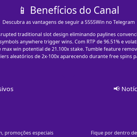
📱 Benefícios do Canal
Descubra as vantagens de seguir a 5555Win no Telegram
rupted traditional slot design eliminando paylines conven
ymbols anywhere trigger wins. Com RTP de 96.51% e volati
e max win potential de 21.100x stake. Tumble feature rem
iers aleatórios de 2x-100x aparecendo durante free spins p
sivos
📢 Notí
m, promoções especiais
Fique por dentro d