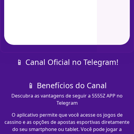
📱 Canal Oficial no Telegram!
📱 Benefícios do Canal
Descubra as vantagens de seguir a 5555Z APP no
Telegram
O aplicativo permite que você acesse os jogos de
cassino e as opções de apostas esportivas diretamente
do seu smartphone ou tablet. Você pode jogar a