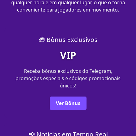
qualquer hora e em qualquer lugar, o que o torna
conveniente para jogadores em movimento.
🎁 Bônus Exclusivos
VIP
Receba bônus exclusivos do Telegram,
promoções especiais e códigos promocionais
únicos!
Ver Bônus
📢 Notícias em Tempo Real