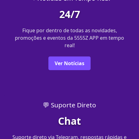
24/7
Fique por dentro de todas as novidades,
promoções e eventos da 5555Z APP em tempo
real!
Ver Notícias
💬 Suporte Direto
Chat
Suporte direto via Telegram, respostas rápidas e