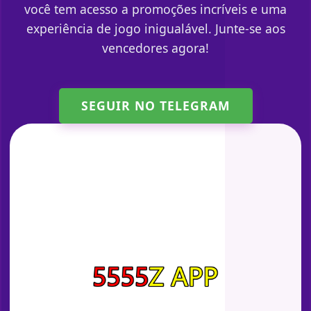
você tem acesso a promoções incríveis e uma
experiência de jogo inigualável. Junte-se aos
vencedores agora!
SEGUIR NO TELEGRAM