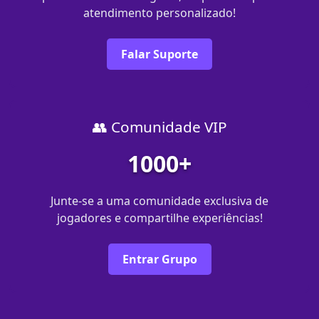
atendimento personalizado!
Falar Suporte
👥 Comunidade VIP
1000+
Junte-se a uma comunidade exclusiva de
jogadores e compartilhe experiências!
Entrar Grupo