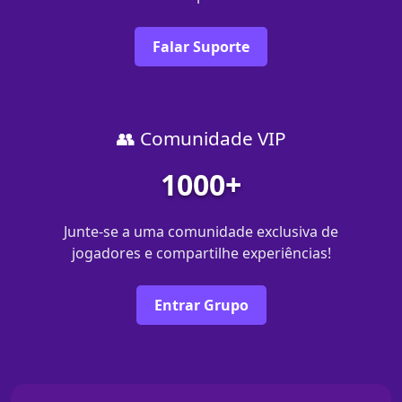
Falar Suporte
👥 Comunidade VIP
1000+
Junte-se a uma comunidade exclusiva de
jogadores e compartilhe experiências!
Entrar Grupo