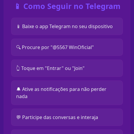
📱 Como Seguir no Telegram
📱 Baixe o app Telegram no seu dispositivo
🔍 Procure por "@5567 WinOficial"
👆 Toque em "Entrar" ou "Join"
🔔 Ative as notificações para não perder
nada
💬 Participe das conversas e interaja