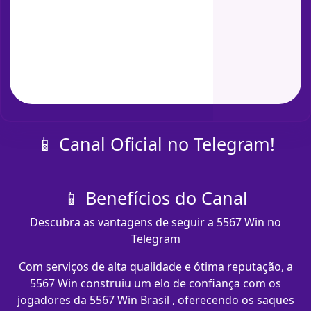
📱 Canal Oficial no Telegram!
📱 Benefícios do Canal
Descubra as vantagens de seguir a 5567 Win no
Telegram
Com serviços de alta qualidade e ótima reputação, a
5567 Win construiu um elo de confiança com os
jogadores da 5567 Win Brasil , oferecendo os saques