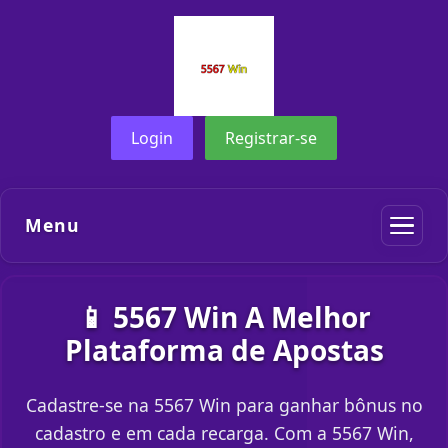
Login
Registrar-se
Menu
📱 5567 Win A Melhor
Plataforma de Apostas
Cadastre-se na 5567 Win para ganhar bônus no
cadastro e em cada recarga. Com a 5567 Win,