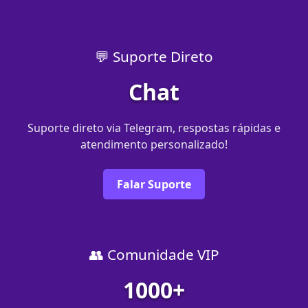
💬 Suporte Direto
Chat
Suporte direto via Telegram, respostas rápidas e
atendimento personalizado!
Falar Suporte
👥 Comunidade VIP
1000+