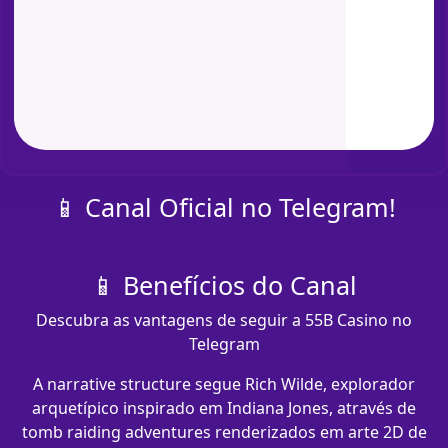
📱 Canal Oficial no Telegram!
📱 Benefícios do Canal
Descubra as vantagens de seguir a 55B Casino no
Telegram
A narrative structure segue Rich Wilde, explorador
arquetípico inspirado em Indiana Jones, através de
tomb raiding adventures renderizados em arte 2D de