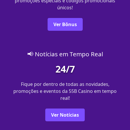
promoções especiais e códigos promocionais
únicos!
Ver Bônus
📢 Notícias em Tempo Real
24/7
Fique por dentro de todas as novidades,
promoções e eventos da 55B Casino em tempo
real!
Ver Notícias