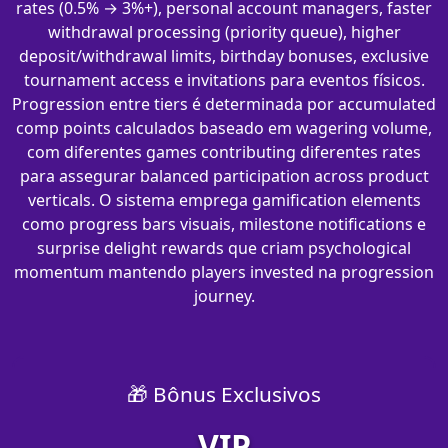
rates (0.5% → 3%+), personal account managers, faster
withdrawal processing (priority queue), higher
deposit/withdrawal limits, birthday bonuses, exclusive
tournament access e invitations para eventos físicos.
Progression entre tiers é determinada por accumulated
comp points calculados baseado em wagering volume,
com diferentes games contributing diferentes rates
para assegurar balanced participation across product
verticals. O sistema emprega gamification elements
como progress bars visuais, milestone notifications e
surprise delight rewards que criam psychological
momentum mantendo players invested na progression
journey.
🎁 Bônus Exclusivos
VIP