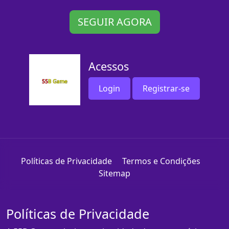
SEGUIR AGORA
Acessos
Login
Registrar-se
Políticas de Privacidade
Termos e Condições
Sitemap
Políticas de Privacidade