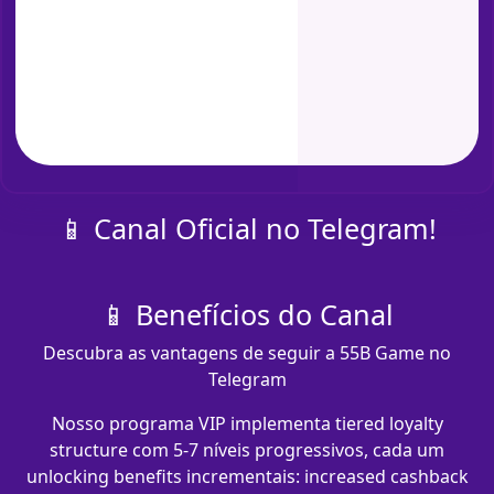
📱 Canal Oficial no Telegram!
📱 Benefícios do Canal
Descubra as vantagens de seguir a 55B Game no
Telegram
Nosso programa VIP implementa tiered loyalty
structure com 5-7 níveis progressivos, cada um
unlocking benefits incrementais: increased cashback