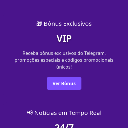
🎁 Bônus Exclusivos
VIP
Receba bônus exclusivos do Telegram,
promoções especiais e códigos promocionais
únicos!
Ver Bônus
📢 Notícias em Tempo Real
24/7