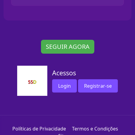
SEGUIR AGORA
Acessos
Login
Registrar-se
Políticas de Privacidade
Termos e Condições