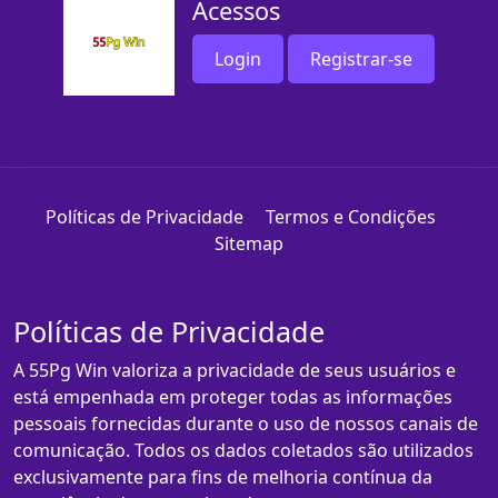
Acessos
Login
Registrar-se
Políticas de Privacidade
Termos e Condições
Sitemap
Políticas de Privacidade
A 55Pg Win valoriza a privacidade de seus usuários e
está empenhada em proteger todas as informações
pessoais fornecidas durante o uso de nossos canais de
comunicação. Todos os dados coletados são utilizados
exclusivamente para fins de melhoria contínua da