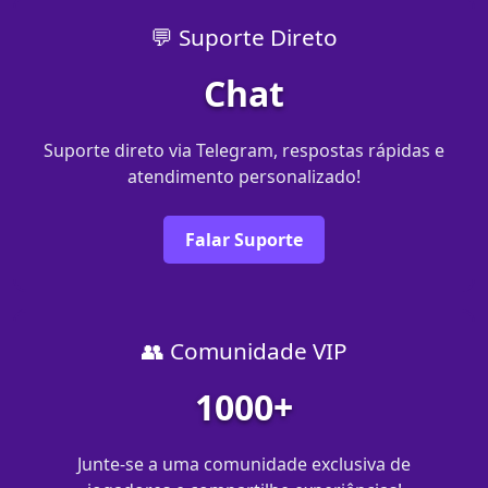
💬 Suporte Direto
Chat
Suporte direto via Telegram, respostas rápidas e
atendimento personalizado!
Falar Suporte
👥 Comunidade VIP
1000+
Junte-se a uma comunidade exclusiva de