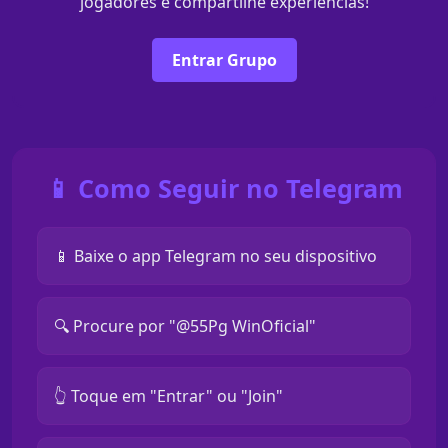
jogadores e compartilhe experiências!
Entrar Grupo
📱 Como Seguir no Telegram
📱 Baixe o app Telegram no seu dispositivo
🔍 Procure por "@55Pg WinOficial"
👆 Toque em "Entrar" ou "Join"