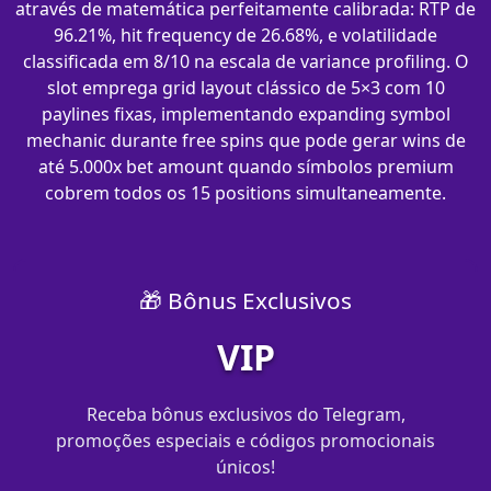
através de matemática perfeitamente calibrada: RTP de
96.21%, hit frequency de 26.68%, e volatilidade
classificada em 8/10 na escala de variance profiling. O
slot emprega grid layout clássico de 5×3 com 10
paylines fixas, implementando expanding symbol
mechanic durante free spins que pode gerar wins de
até 5.000x bet amount quando símbolos premium
cobrem todos os 15 positions simultaneamente.
🎁 Bônus Exclusivos
VIP
Receba bônus exclusivos do Telegram,
promoções especiais e códigos promocionais
únicos!