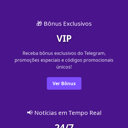
🎁 Bônus Exclusivos
VIP
Receba bônus exclusivos do Telegram,
promoções especiais e códigos promocionais
únicos!
Ver Bônus
📢 Notícias em Tempo Real
24/7