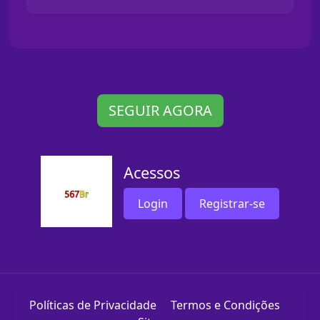
SEGUIR AGORA
Acessos
Login
Registrar-se
Políticas de Privacidade
Termos e Condições