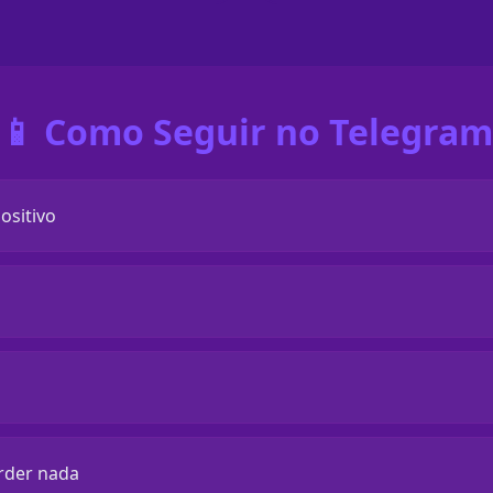
📱 Como Seguir no Telegram
ositivo
erder nada