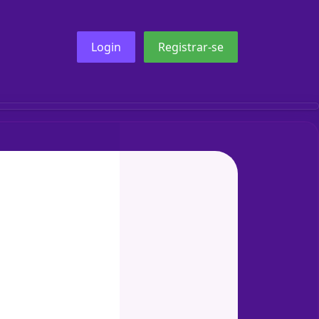
Login
Registrar-se