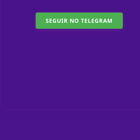
SEGUIR NO TELEGRAM