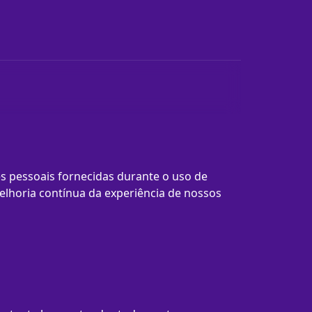
s pessoais fornecidas durante o uso de
elhoria contínua da experiência de nossos