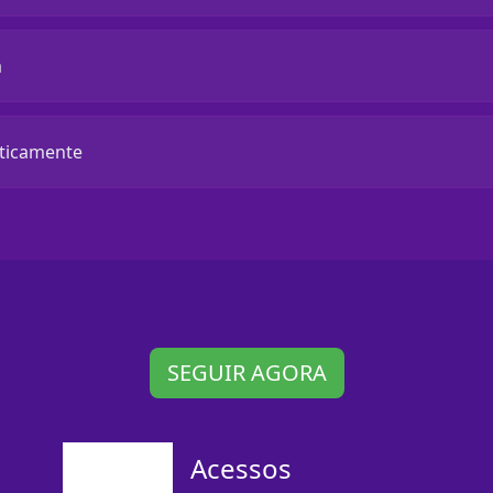
a
aticamente
SEGUIR AGORA
Acessos