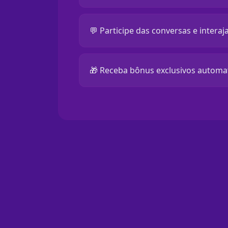
💬 Participe das conversas e interaj
🎁 Receba bônus exclusivos autom