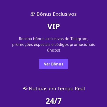
🎁 Bônus Exclusivos
VIP
Receba bônus exclusivos do Telegram,
promoções especiais e códigos promocionais
únicos!
Ver Bônus
📢 Notícias em Tempo Real
24/7