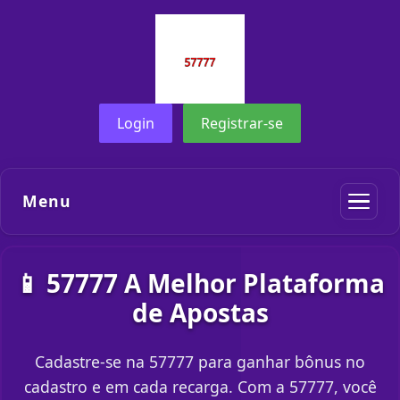
Login
Registrar-se
Menu
📱 57777 A Melhor Plataforma
de Apostas
Cadastre-se na 57777 para ganhar bônus no
cadastro e em cada recarga. Com a 57777, você