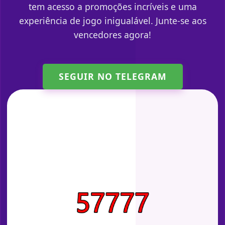
tem acesso a promoções incríveis e uma
experiência de jogo inigualável. Junte-se aos
vencedores agora!
SEGUIR NO TELEGRAM