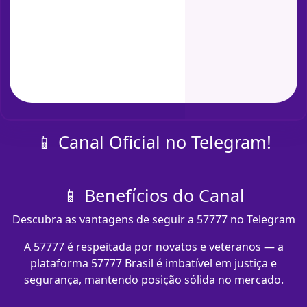
📱 Canal Oficial no Telegram!
📱 Benefícios do Canal
Descubra as vantagens de seguir a 57777 no Telegram
A 57777 é respeitada por novatos e veteranos — a
plataforma 57777 Brasil é imbatível em justiça e
segurança, mantendo posição sólida no mercado.