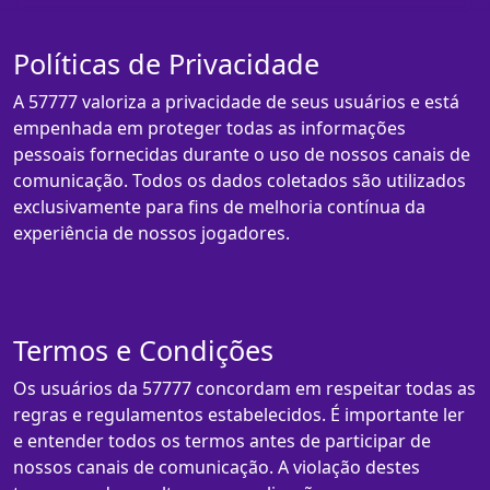
Políticas de Privacidade
A 57777 valoriza a privacidade de seus usuários e está
empenhada em proteger todas as informações
pessoais fornecidas durante o uso de nossos canais de
comunicação. Todos os dados coletados são utilizados
exclusivamente para fins de melhoria contínua da
experiência de nossos jogadores.
Termos e Condições
Os usuários da 57777 concordam em respeitar todas as
regras e regulamentos estabelecidos. É importante ler
e entender todos os termos antes de participar de
nossos canais de comunicação. A violação destes