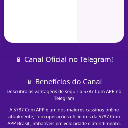
📱 Canal Oficial no Telegram!
📱 Benefícios do Canal
Descubra as vantagens de seguir a 5787 Com APP no
Telegram
A 5787 Com APP é um dos maiores cassinos online
atualmente, com operações eficientes da 5787 Com
APP Brasil , imbatíveis em velocidade e atendimento.