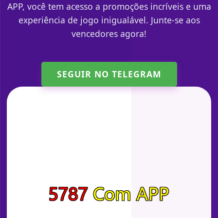
APP, você tem acesso a promoções incríveis e uma
experiência de jogo inigualável. Junte-se aos
vencedores agora!
SEGUIR NO TELEGRAM