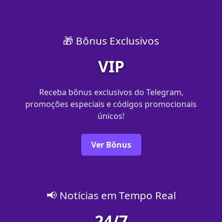
🎁 Bônus Exclusivos
VIP
Receba bônus exclusivos do Telegram,
promoções especiais e códigos promocionais
únicos!
Ver Bônus
📢 Notícias em Tempo Real
24/7