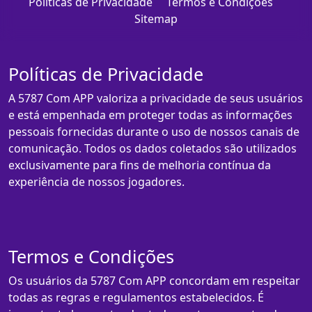
Políticas de Privacidade
Termos e Condições
Sitemap
Políticas de Privacidade
A 5787 Com APP valoriza a privacidade de seus usuários
e está empenhada em proteger todas as informações
pessoais fornecidas durante o uso de nossos canais de
comunicação. Todos os dados coletados são utilizados
exclusivamente para fins de melhoria contínua da
experiência de nossos jogadores.
Termos e Condições
Os usuários da 5787 Com APP concordam em respeitar
todas as regras e regulamentos estabelecidos. É