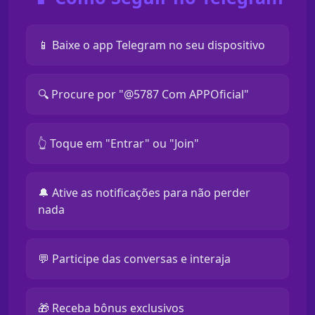
📱 Baixe o app Telegram no seu dispositivo
🔍 Procure por "@5787 Com APPOficial"
👆 Toque em "Entrar" ou "Join"
🔔 Ative as notificações para não perder
nada
💬 Participe das conversas e interaja
🎁 Receba bônus exclusivos