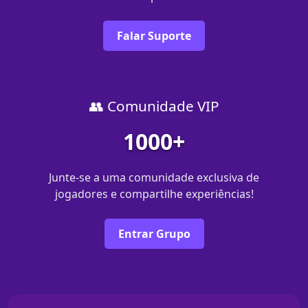
Falar Suporte
👥 Comunidade VIP
1000+
Junte-se a uma comunidade exclusiva de
jogadores e compartilhe experiências!
Entrar Grupo