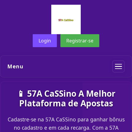
Login
Registrar-se
Menu
📱 57A CaSSino A Melhor
Plataforma de Apostas
Cadastre-se na 57A CaSSino para ganhar bônus
no cadastro e em cada recarga. Com a 57A