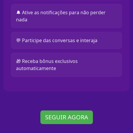
🔔 Ative as notificações para não perder
nada
💬 Participe das conversas e interaja
🎁 Receba bônus exclusivos
automaticamente
SEGUIR AGORA