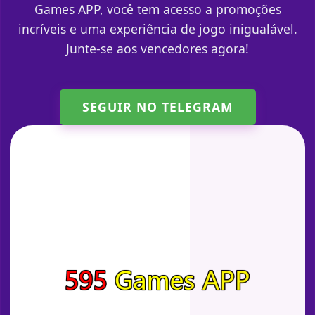
Games APP, você tem acesso a promoções
incríveis e uma experiência de jogo inigualável.
Junte-se aos vencedores agora!
SEGUIR NO TELEGRAM