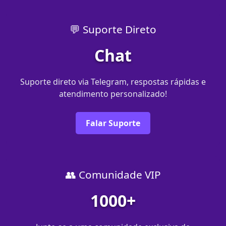
💬 Suporte Direto
Chat
Suporte direto via Telegram, respostas rápidas e
atendimento personalizado!
Falar Suporte
👥 Comunidade VIP
1000+