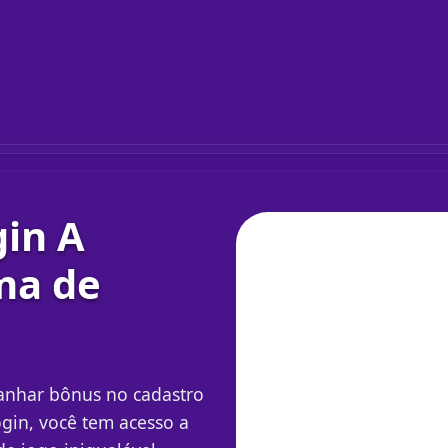
in A
ma de
anhar bônus no cadastro
in, você tem acesso a