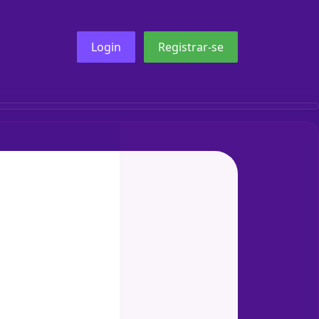
Login
Registrar-se