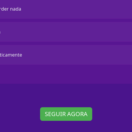
erder nada
a
aticamente
SEGUIR AGORA