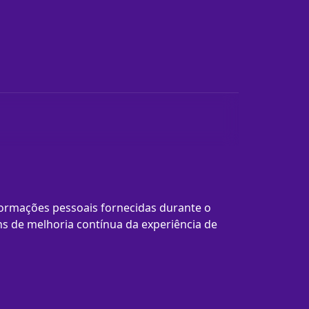
formações pessoais fornecidas durante o
ns de melhoria contínua da experiência de