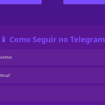
📱 Como Seguir no Telegram
ositivo
icial"