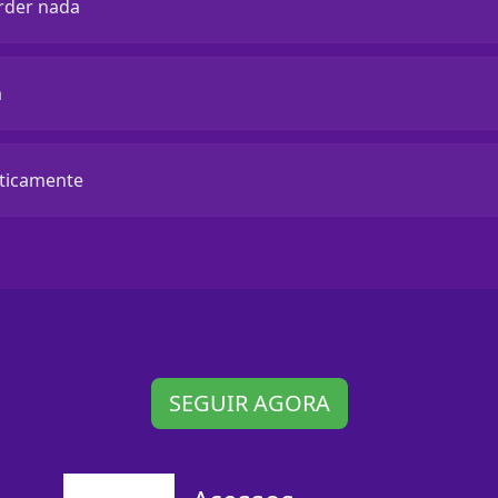
erder nada
a
aticamente
SEGUIR AGORA