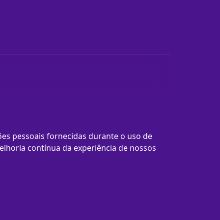
es pessoais fornecidas durante o uso de
elhoria contínua da experiência de nossos