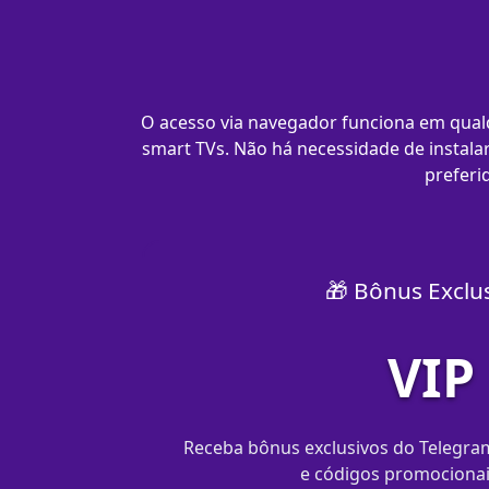
O acesso via navegador funciona em qual
smart TVs. Não há necessidade de instala
preferi
🎁 Bônus Exclu
VIP
Receba bônus exclusivos do Telegra
e códigos promocionai