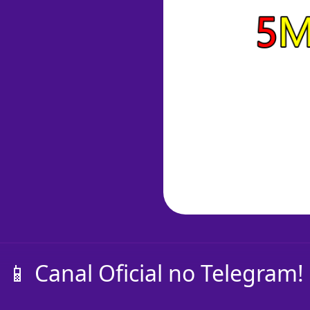
📱 Canal Oficial no Telegram!