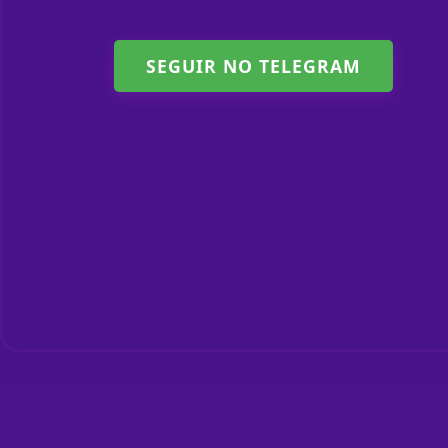
SEGUIR NO TELEGRAM