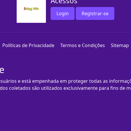
Acessos
Login
Registrar-se
Políticas de Privacidade
Termos e Condições
Sitemap
de
 usuários e está empenhada em proteger todas as informaçõ
os coletados são utilizados exclusivamente para fins de m