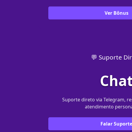
Ver Bônus
💬 Suporte Di
Cha
Suporte direto via Telegram, r
atendimento persona
Falar Suport