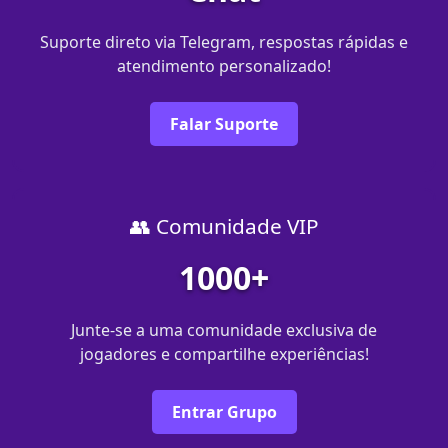
Suporte direto via Telegram, respostas rápidas e
atendimento personalizado!
Falar Suporte
👥 Comunidade VIP
1000+
Junte-se a uma comunidade exclusiva de
jogadores e compartilhe experiências!
Entrar Grupo