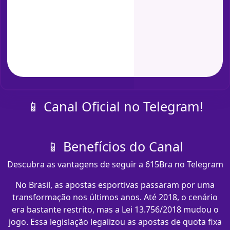
📱 Canal Oficial no Telegram!
📱 Benefícios do Canal
Descubra as vantagens de seguir a 615Bra no Telegram
No Brasil, as apostas esportivas passaram por uma
transformação nos últimos anos. Até 2018, o cenário
era bastante restrito, mas a Lei 13.756/2018 mudou o
jogo. Essa legislação legalizou as apostas de quota fixa