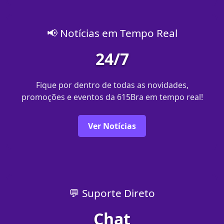
📢 Notícias em Tempo Real
24/7
Fique por dentro de todas as novidades,
promoções e eventos da 615Bra em tempo real!
Ver Notícias
💬 Suporte Direto
Chat