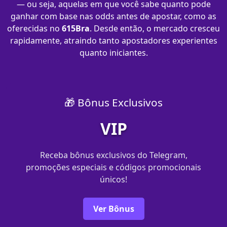
— ou seja, aquelas em que você sabe quanto pode
ganhar com base nas odds antes de apostar, como as
oferecidas no
615Bra
. Desde então, o mercado cresceu
rapidamente, atraindo tanto apostadores experientes
quanto iniciantes.
🎁 Bônus Exclusivos
VIP
Receba bônus exclusivos do Telegram,
promoções especiais e códigos promocionais
únicos!
Ver Bônus