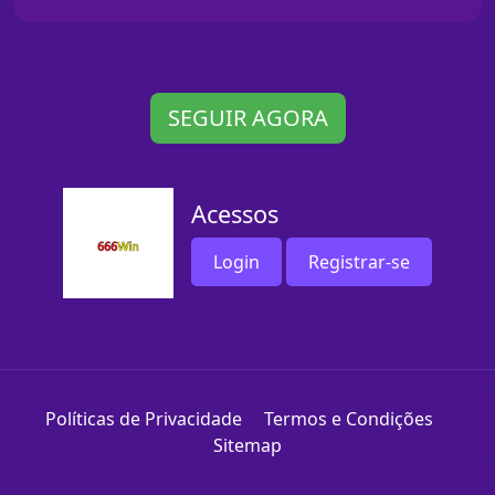
SEGUIR AGORA
Acessos
Login
Registrar-se
Políticas de Privacidade
Termos e Condições
Sitemap