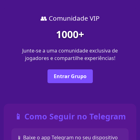
👥 Comunidade VIP
1000+
Junte-se a uma comunidade exclusiva de
jogadores e compartilhe experiências!
Entrar Grupo
📱 Como Seguir no Telegram
📱 Baixe o app Telegram no seu dispositivo