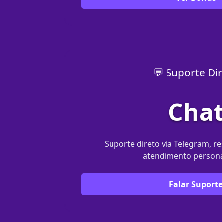
💬 Suporte Di
Cha
Suporte direto via Telegram, r
atendimento persona
Falar Suport