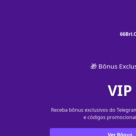
66Brl
🎁 Bônus Exclu
VIP
Receba bônus exclusivos do Telegra
e códigos promocionai
Ver Bônus