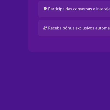
💬 Participe das conversas e interaj
🎁 Receba bônus exclusivos autom