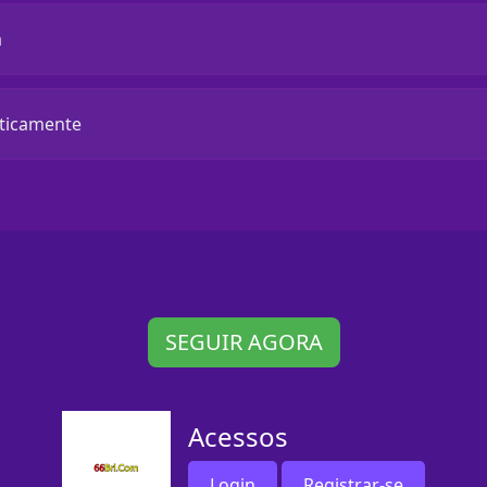
a
aticamente
SEGUIR AGORA
Acessos
Login
Registrar-se