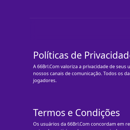
Políticas de Privacida
A 66Brl.Com valoriza a privacidade de seus
nossos canais de comunicação. Todos os dad
jogadores.
Termos e Condições
Os usuários da 66Brl.Com concordam em resp