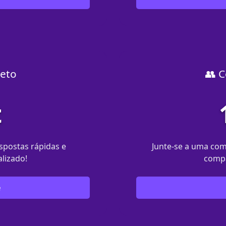
reto
👥 
t
espostas rápidas e
Junte-se a uma com
lizado!
compa
e