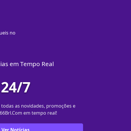
ueis no
cias em Tempo Real
24/7
e todas as novidades, promoções e
 66Brl.Com em tempo real!
Ver Notícias