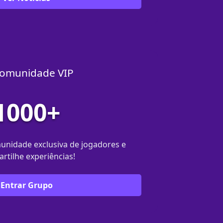
Comunidade VIP
1000+
unidade exclusiva de jogadores e
rtilhe experiências!
Entrar Grupo