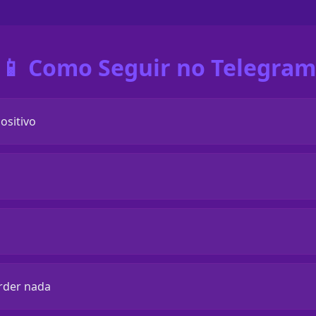
📱 Como Seguir no Telegram
ositivo
erder nada