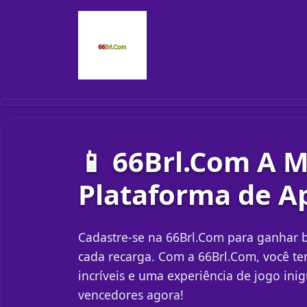
📱 66Brl.Com A 
Plataforma de A
Cadastre-se na 66Brl.Com para ganhar 
cada recarga. Com a 66Brl.Com, você t
incríveis e uma experiência de jogo inig
vencedores agora!