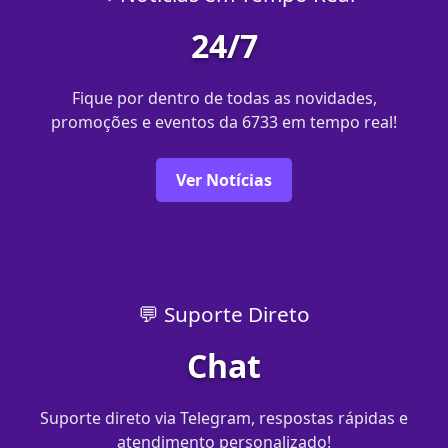
24/7
Fique por dentro de todas as novidades,
promoções e eventos da 6733 em tempo real!
Ver Notícias
💬 Suporte Direto
Chat
Suporte direto via Telegram, respostas rápidas e
atendimento personalizado!