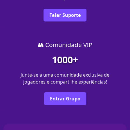
Falar Suporte
👥 Comunidade VIP
1000+
Junte-se a uma comunidade exclusiva de
jogadores e compartilhe experiências!
Entrar Grupo