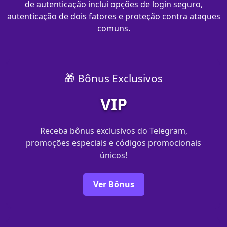
de autenticação inclui opções de login seguro,
autenticação de dois fatores e proteção contra ataques
comuns.
🎁 Bônus Exclusivos
VIP
Receba bônus exclusivos do Telegram,
promoções especiais e códigos promocionais
únicos!
Ver Bônus