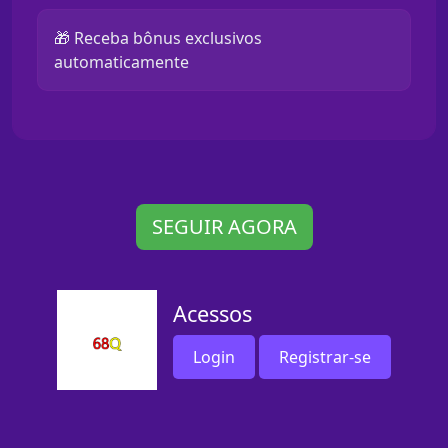
🎁 Receba bônus exclusivos
automaticamente
SEGUIR AGORA
Acessos
Login
Registrar-se