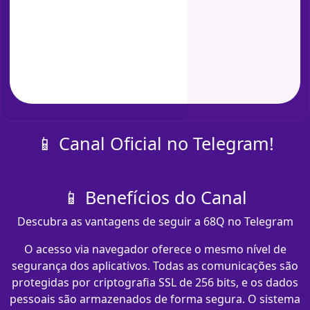
📱 Canal Oficial no Telegram!
📱 Benefícios do Canal
Descubra as vantagens de seguir a 68Q no Telegram
O acesso via navegador oferece o mesmo nível de
segurança dos aplicativos. Todas as comunicações são
protegidas por criptografia SSL de 256 bits, e os dados
pessoais são armazenados de forma segura. O sistema