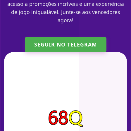
acesso a promoções incríveis e uma experiência
de jogo inigualável. Junte-se aos vencedores
agora!
SEGUIR NO TELEGRAM