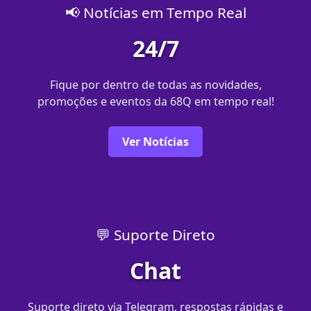
📢 Notícias em Tempo Real
24/7
Fique por dentro de todas as novidades,
promoções e eventos da 68Q em tempo real!
Ver Notícias
💬 Suporte Direto
Chat
Suporte direto via Telegram, respostas rápidas e