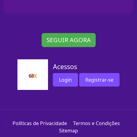
SEGUIR AGORA
Acessos
Login
Registrar-se
Políticas de Privacidade
Termos e Condições
Sitemap