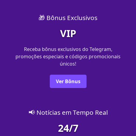
🎁 Bônus Exclusivos
VIP
Receba bônus exclusivos do Telegram,
promoções especiais e códigos promocionais
únicos!
Ver Bônus
📢 Notícias em Tempo Real
24/7