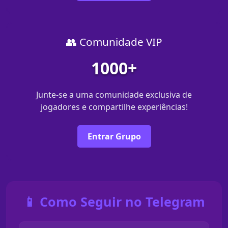
👥 Comunidade VIP
1000+
Junte-se a uma comunidade exclusiva de
jogadores e compartilhe experiências!
Entrar Grupo
📱 Como Seguir no Telegram