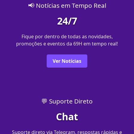
📢 Notícias em Tempo Real
24/7
Fique por dentro de todas as novidades,
promoções e eventos da 69H em tempo real!
Ver Notícias
💬 Suporte Direto
Chat
Suporte direto via Telegram, respostas rápidas e