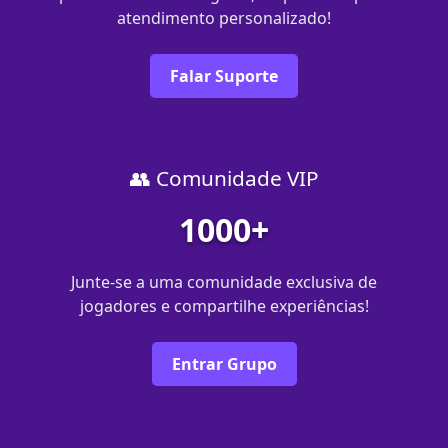
atendimento personalizado!
Falar Suporte
👥 Comunidade VIP
1000+
Junte-se a uma comunidade exclusiva de
jogadores e compartilhe experiências!
Entrar Grupo