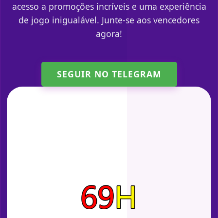
acesso a promoções incríveis e uma experiência
de jogo inigualável. Junte-se aos vencedores
agora!
SEGUIR NO TELEGRAM