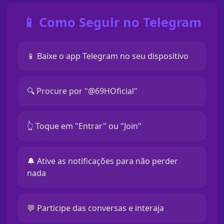
📱 Como Seguir no Telegram
📱 Baixe o app Telegram no seu dispositivo
🔍 Procure por "@69HOficial"
👆 Toque em "Entrar" ou "Join"
🔔 Ative as notificações para não perder
nada
💬 Participe das conversas e interaja