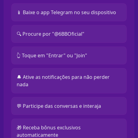
📱 Baixe o app Telegram no seu dispositivo
🔍 Procure por "@6BBOficial"
👆 Toque em "Entrar" ou "Join"
🔔 Ative as notificações para não perder
nada
💬 Participe das conversas e interaja
🎁 Receba bônus exclusivos
automaticamente