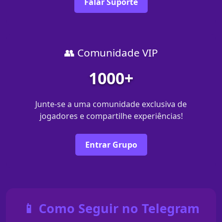
Falar Suporte
👥 Comunidade VIP
1000+
Junte-se a uma comunidade exclusiva de
jogadores e compartilhe experiências!
Entrar Grupo
📱 Como Seguir no Telegram