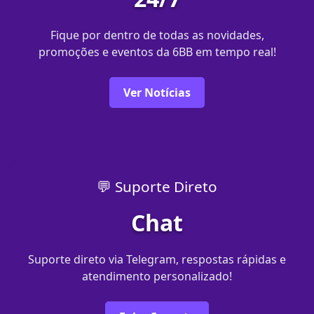
Fique por dentro de todas as novidades,
promoções e eventos da 6BB em tempo real!
Ver Notícias
💬 Suporte Direto
Chat
Suporte direto via Telegram, respostas rápidas e
atendimento personalizado!