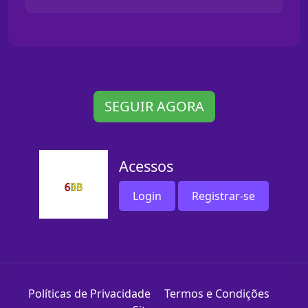
SEGUIR AGORA
Acessos
Login
Registrar-se
Políticas de Privacidade
Termos e Condições