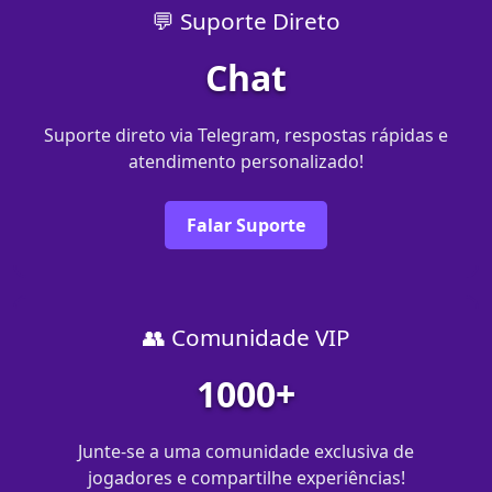
💬 Suporte Direto
Chat
Suporte direto via Telegram, respostas rápidas e
atendimento personalizado!
Falar Suporte
👥 Comunidade VIP
1000+
Junte-se a uma comunidade exclusiva de
jogadores e compartilhe experiências!