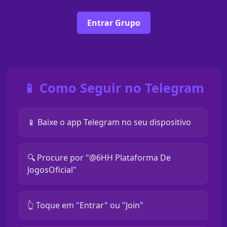
Entrar Grupo
📱 Como Seguir no Telegram
📱 Baixe o app Telegram no seu dispositivo
🔍 Procure por "@6HH Plataforma De
JogosOficial"
👆 Toque em "Entrar" ou "Join"