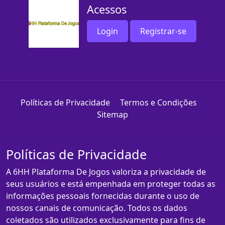
Acessos
Login
Registrar-se
Políticas de Privacidade
Termos e Condições
Sitemap
Políticas de Privacidade
A 6HH Plataforma De Jogos valoriza a privacidade de
seus usuários e está empenhada em proteger todas as
informações pessoais fornecidas durante o uso de
nossos canais de comunicação. Todos os dados
coletados são utilizados exclusivamente para fins de