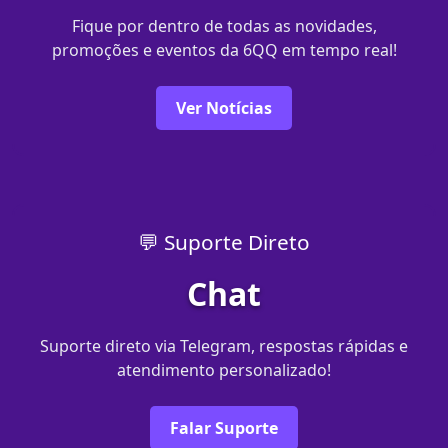
Fique por dentro de todas as novidades,
promoções e eventos da 6QQ em tempo real!
Ver Notícias
💬 Suporte Direto
Chat
Suporte direto via Telegram, respostas rápidas e
atendimento personalizado!
Falar Suporte