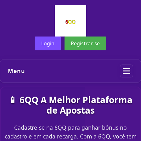
Login
Registrar-se
Menu
📱 6QQ A Melhor Plataforma
de Apostas
Cadastre-se na 6QQ para ganhar bônus no
cadastro e em cada recarga. Com a 6QQ, você tem