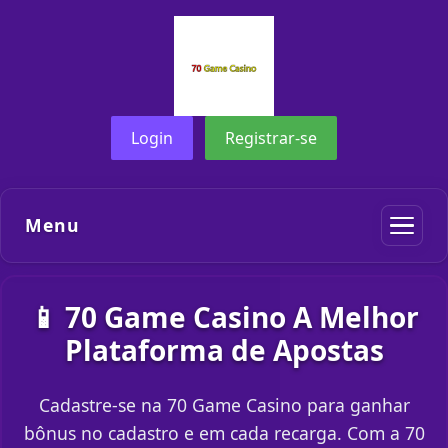
Login
Registrar-se
Menu
📱 70 Game Casino A Melhor
Plataforma de Apostas
Cadastre-se na 70 Game Casino para ganhar
bônus no cadastro e em cada recarga. Com a 70