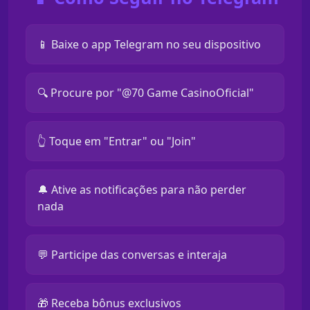
📱 Baixe o app Telegram no seu dispositivo
🔍 Procure por "@70 Game CasinoOficial"
👆 Toque em "Entrar" ou "Join"
🔔 Ative as notificações para não perder
nada
💬 Participe das conversas e interaja
🎁 Receba bônus exclusivos