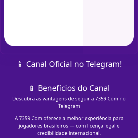
📱 Canal Oficial no Telegram!
📱 Benefícios do Canal
Descubra as vantagens de seguir a 7359 Com no
Telegram
A 7359 Com oferece a melhor experiência para
jogadores brasileiros — com licença legal e
credibilidade internacional.