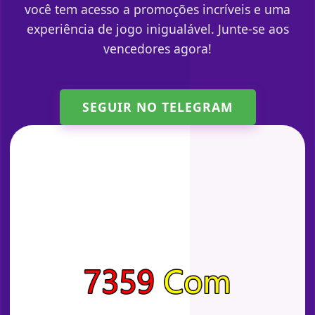
você tem acesso a promoções incríveis e uma
experiência de jogo inigualável. Junte-se aos
vencedores agora!
SEGUIR NO TELEGRAM