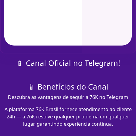
📱 Canal Oficial no Telegram!
📱 Benefícios do Canal
Descubra as vantagens de seguir a 76K no Telegram
A plataforma 76K Brasil fornece atendimento ao cliente
24h — a 76K resolve qualquer problema em qualquer
lugar, garantindo experiência contínua.