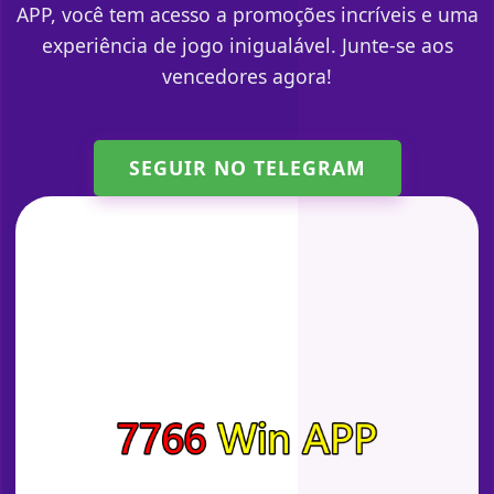
APP, você tem acesso a promoções incríveis e uma
experiência de jogo inigualável. Junte-se aos
vencedores agora!
SEGUIR NO TELEGRAM