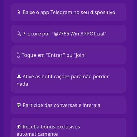
📱 Baixe o app Telegram no seu dispositivo
🔍 Procure por "@7766 Win APPOficial"
👆 Toque em "Entrar" ou "Join"
🔔 Ative as notificações para não perder
nada
💬 Participe das conversas e interaja
🎁 Receba bônus exclusivos
automaticamente