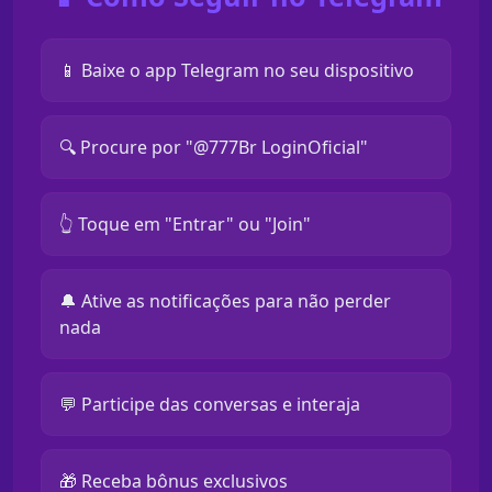
📱 Baixe o app Telegram no seu dispositivo
🔍 Procure por "@777Br LoginOficial"
👆 Toque em "Entrar" ou "Join"
🔔 Ative as notificações para não perder
nada
💬 Participe das conversas e interaja
🎁 Receba bônus exclusivos