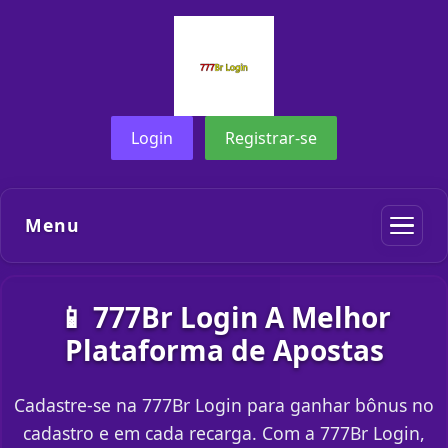
Login
Registrar-se
Menu
📱 777Br Login A Melhor
Plataforma de Apostas
Cadastre-se na 777Br Login para ganhar bônus no
cadastro e em cada recarga. Com a 777Br Login,