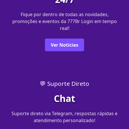
Fique por dentro de todas as novidades,
promoções e eventos da 777Br Login em tempo
real!
Ver Notícias
💬 Suporte Direto
Chat
Suporte direto via Telegram, respostas rápidas e
atendimento personalizado!