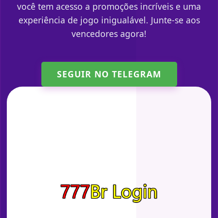
você tem acesso a promoções incríveis e uma
experiência de jogo inigualável. Junte-se aos
vencedores agora!
SEGUIR NO TELEGRAM