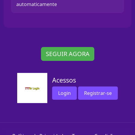
automaticamente
SEGUIR AGORA
Acessos
Login
Registrar-se