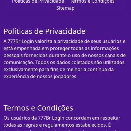
Políticas de Privacidade
Termos e Condições
Sitemap
Políticas de Privacidade
A 777Br Login valoriza a privacidade de seus usuários e
está empenhada em proteger todas as informações
pessoais fornecidas durante o uso de nossos canais de
comunicação. Todos os dados coletados são utilizados
exclusivamente para fins de melhoria contínua da
experiência de nossos jogadores.
Termos e Condições
Os usuários da 777Br Login concordam em respeitar
todas as regras e regulamentos estabelecidos. É