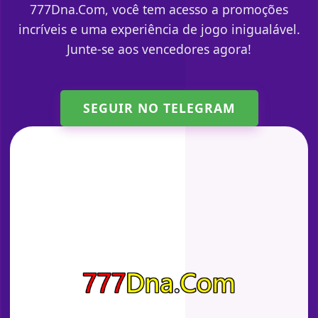
777Dna.Com, você tem acesso a promoções
incríveis e uma experiência de jogo inigualável.
Junte-se aos vencedores agora!
SEGUIR NO TELEGRAM