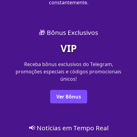
constantemente.
🎁 Bônus Exclusivos
VIP
Receba bônus exclusivos do Telegram,
promoções especiais e códigos promocionais
únicos!
Ver Bônus
📢 Notícias em Tempo Real