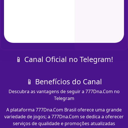
📱 Canal Oficial no Telegram!
📱 Benefícios do Canal
Descubra as vantagens de seguir a 777Dna.Com no
Telegram
A plataforma 777Dna.Com Brasil oferece uma grande
variedade de jogos; a 777Dna.Com se dedica a oferecer
serviços de qualidade e promoções atualizadas