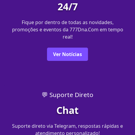
24/7
Fique por dentro de todas as novidades,
promoções e eventos da 777Dna.Com em tempo
real!
Ver Notícias
💬 Suporte Direto
Chat
Suporte direto via Telegram, respostas rápidas e
atendimento personalizado!