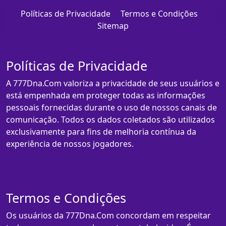
Políticas de Privacidade
Termos e Condições
Sitemap
Políticas de Privacidade
A 777Dna.Com valoriza a privacidade de seus usuários e
está empenhada em proteger todas as informações
pessoais fornecidas durante o uso de nossos canais de
comunicação. Todos os dados coletados são utilizados
exclusivamente para fins de melhoria contínua da
experiência de nossos jogadores.
Termos e Condições
Os usuários da 777Dna.Com concordam em respeitar