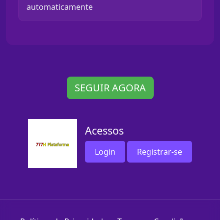
automaticamente
SEGUIR AGORA
Acessos
Login
Registrar-se