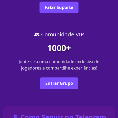
Falar Suporte
👥 Comunidade VIP
1000+
Junte-se a uma comunidade exclusiva de
jogadores e compartilhe experiências!
Entrar Grupo
📱 Como Seguir no Telegram