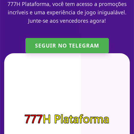
777H Plataforma, você tem acesso a promoções
incríveis e uma experiência de jogo inigualável.
Junte-se aos vencedores agora!
SEGUIR NO TELEGRAM