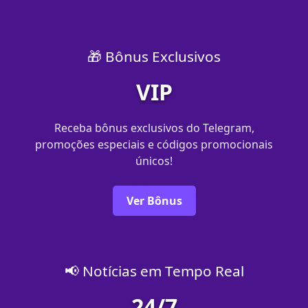
🎁 Bônus Exclusivos
VIP
Receba bônus exclusivos do Telegram,
promoções especiais e códigos promocionais
únicos!
Ver Bônus
📢 Notícias em Tempo Real
24/7