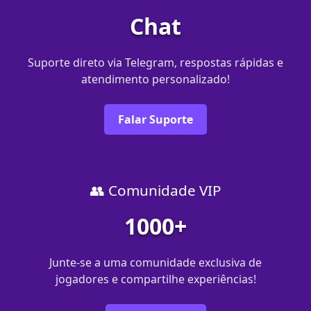
Chat
Suporte direto via Telegram, respostas rápidas e
atendimento personalizado!
Falar Suporte
👥 Comunidade VIP
1000+
Junte-se a uma comunidade exclusiva de
jogadores e compartilhe experiências!