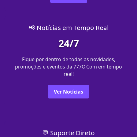
📢 Notícias em Tempo Real
24/7
Fique por dentro de todas as novidades,
promoções e eventos da 777O.Com em tempo
real!
Ver Notícias
💬 Suporte Direto