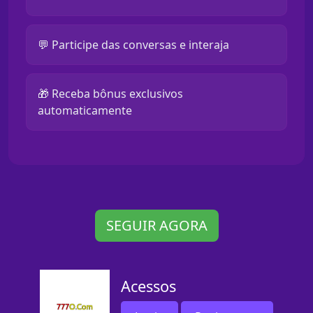
💬 Participe das conversas e interaja
🎁 Receba bônus exclusivos
automaticamente
SEGUIR AGORA
Acessos