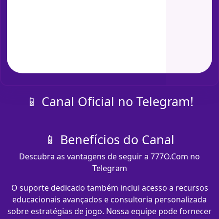
📱 Canal Oficial no Telegram!
📱 Benefícios do Canal
Descubra as vantagens de seguir a 777O.Com no
Telegram
O suporte dedicado também inclui acesso a recursos
educacionais avançados e consultoria personalizada
sobre estratégias de jogo. Nossa equipe pode fornecer