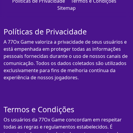
Políticas de Privacidade
Termos e Condições
Sitemap
Políticas de Privacidade
A 77Ox Game valoriza a privacidade de seus usuários e
está empenhada em proteger todas as informações
pessoais fornecidas durante o uso de nossos canais de
comunicação. Todos os dados coletados são utilizados
exclusivamente para fins de melhoria contínua da
experiência de nossos jogadores.
Termos e Condições
Os usuários da 77Ox Game concordam em respeitar
todas as regras e regulamentos estabelecidos. É