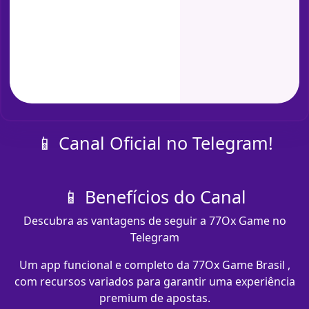
📱 Canal Oficial no Telegram!
📱 Benefícios do Canal
Descubra as vantagens de seguir a 77Ox Game no
Telegram
Um app funcional e completo da 77Ox Game Brasil ,
com recursos variados para garantir uma experiência
premium de apostas.