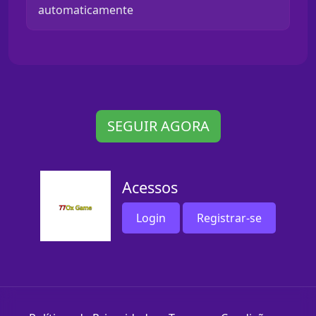
automaticamente
SEGUIR AGORA
Acessos
Login
Registrar-se