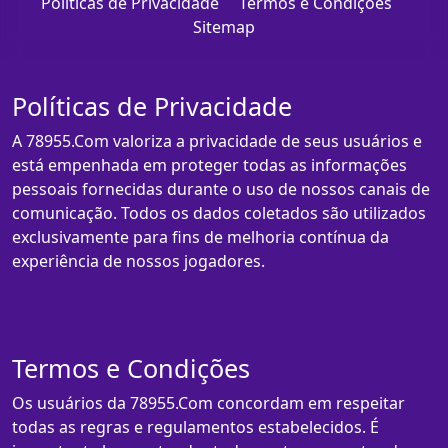
Políticas de Privacidade
Termos e Condições
Sitemap
Políticas de Privacidade
A 78955.Com valoriza a privacidade de seus usuários e
está empenhada em proteger todas as informações
pessoais fornecidas durante o uso de nossos canais de
comunicação. Todos os dados coletados são utilizados
exclusivamente para fins de melhoria contínua da
experiência de nossos jogadores.
Termos e Condições
Os usuários da 78955.Com concordam em respeitar
todas as regras e regulamentos estabelecidos. É