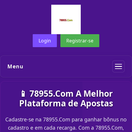
Login
Registrar-se
Menu
📱 78955.Com A Melhor
Plataforma de Apostas
Cadastre-se na 78955.Com para ganhar bônus no
cadastro e em cada recarga. Com a 78955.Com,