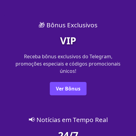
🎁 Bônus Exclusivos
VIP
Receba bônus exclusivos do Telegram,
promoções especiais e códigos promocionais
únicos!
Ver Bônus
📢 Notícias em Tempo Real
24/7